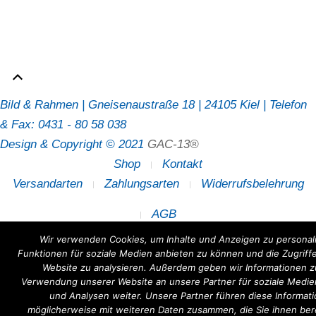
Bild & Rahmen | Gneisenaustraße 18 | 24105 Kiel | Telefon
& Fax: 0431 - 80 58 038
Design & Copyright © 2021
GAC-13®
Shop
Kontakt
Versandarten
Zahlungsarten
Widerrufsbelehrung
AGB
Wir verwenden Cookies, um Inhalte und Anzeigen zu personali
Funktionen für soziale Medien anbieten zu können und die Zugriff
Website zu analysieren. Außerdem geben wir Informationen zu
Verwendung unserer Website an unsere Partner für soziale Medi
und Analysen weiter. Unsere Partner führen diese Informat
möglicherweise mit weiteren Daten zusammen, die Sie ihnen bere