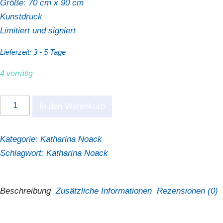
Größe: 70 cm x 90 cm
Kunstdruck
Limitiert und signiert
Lieferzeit:
3 - 5 Tage
4 vorrätig
Katharina
In den Warenkorb
Noack
"Kopenhagen"
Kategorie:
Katharina Noack
Menge
Schlagwort:
Katharina Noack
Beschreibung
Zusätzliche Informationen
Rezensionen (0)