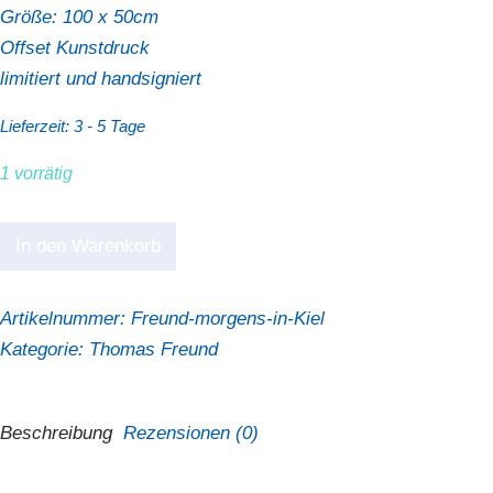
Größe: 100 x 50cm
Offset Kunstdruck
limitiert und handsigniert
Lieferzeit:
3 - 5 Tage
1 vorrätig
Thomas
In den Warenkorb
Freund
"Morgens
Artikelnummer:
Freund-morgens-in-Kiel
in
Kategorie:
Thomas Freund
Kiel"
Menge
Beschreibung
Rezensionen (0)