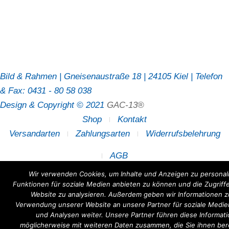
Bild & Rahmen | Gneisenaustraße 18 | 24105 Kiel | Telefon
& Fax: 0431 - 80 58 038
Design & Copyright © 2021
GAC-13®
Shop
Kontakt
Versandarten
Zahlungsarten
Widerrufsbelehrung
AGB
Wir verwenden Cookies, um Inhalte und Anzeigen zu personali
Funktionen für soziale Medien anbieten zu können und die Zugriff
Website zu analysieren. Außerdem geben wir Informationen zu
Verwendung unserer Website an unsere Partner für soziale Medi
und Analysen weiter. Unsere Partner führen diese Informat
möglicherweise mit weiteren Daten zusammen, die Sie ihnen bere