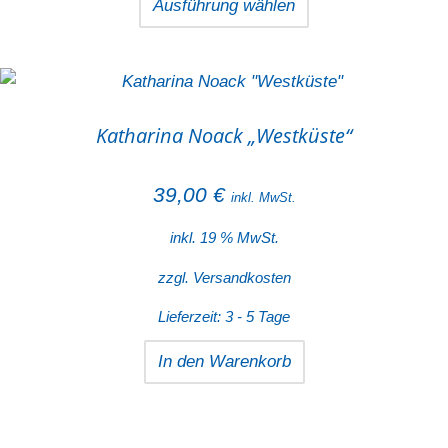
Ausführung wählen
Produkt
weist
mehrere
Varianten
Katharina Noack „Westküste“
auf.
Die
39,00
€
Optionen
inkl. MwSt.
können
inkl. 19 % MwSt.
auf
der
zzgl.
Versandkosten
Produktseite
Lieferzeit:
3 - 5 Tage
gewählt
werden
In den Warenkorb