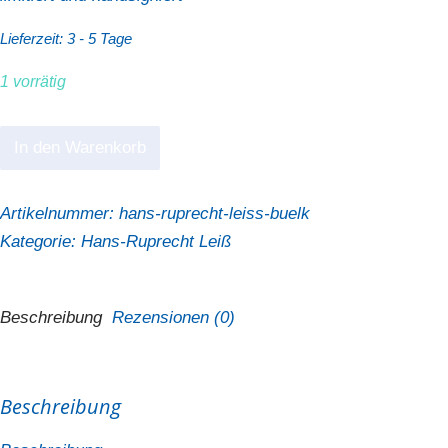
Lieferzeit:
3 - 5 Tage
1 vorrätig
Hans-
In den Warenkorb
Ruprecht
Leiß
Artikelnummer:
hans-ruprecht-leiss-buelk
"Bülk"
Kategorie:
Hans-Ruprecht Leiß
Menge
Beschreibung
Rezensionen (0)
Beschreibung