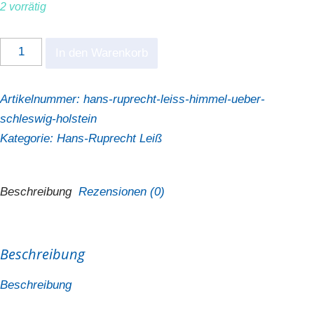
2 vorrätig
Hans-
In den Warenkorb
Ruprecht
Leiß
Artikelnummer:
hans-ruprecht-leiss-himmel-ueber-
"Himmel
schleswig-holstein
über
Kategorie:
Hans-Ruprecht Leiß
Schleswig-
Holstein"
Menge
Beschreibung
Rezensionen (0)
Beschreibung
Beschreibung